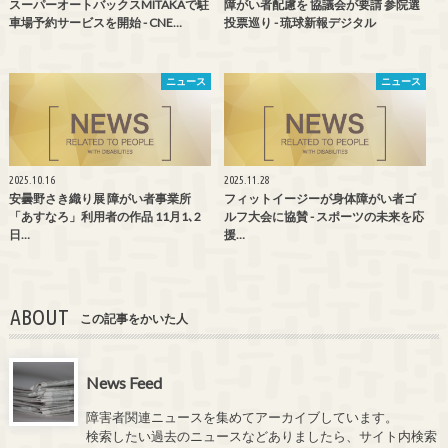
スーパーオートバックスMITAKAで駐
障がい者配慮を 協議会が要請 参院選
車場予約サービスを開始 - CNE…
投票巡り - 琉球新報デジタル
ニュース
ニュース
2025.10.16
2025.11.28
安曇野さき織り展 障がい者事業所
フィットイージーが身体障がい者ゴ
「あすなろ」利用者の作品 11月1､2
ルフ大会に協賛 - スポーツの未来を応
日…
援…
ABOUT
この記事をかいた人
News Feed
障害者関連ニュースを集めてアーカイブしています。
検索したい過去のニュースなどありましたら、サイト内検索