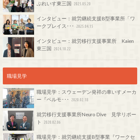
ぷれいす東三国
2025.05.20
インタビュー：就労継続支援B型事業所「ワ
ークプレイス･･･
2025.04.15
インタビュー：就労移行支援事業所 Kaien
東三国
2024.10.22
職場見学
職場見学：スウェーデン発祥の車いすメーカ
ー『ペルモ･･･
2020.02.18
就労移行支援事業所Neuro Dive 見学リポー
ト
2020.02.06
職場見学：就労継続支援B型事業『ワークセ