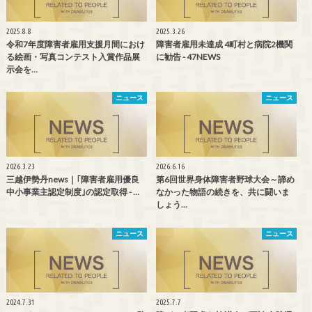
2025.8.8
2025.3.26
令和7年度障害者雇用支援月間におけ
障害者雇用未達成 4町村と病院2機関
る絵画・写真コンテスト入賞作品展
に勧告 - 47NEWS
示会を…
ニュース
ニュース
2026.3.23
2026.6.16
三越伊勢丹news｜｢障害者雇用優良
第6回世界身体障害者野球大会～諦め
中小事業主認定制度｣の認定取得 - …
なかった物語の続きを、共に闘いま
しょう…
ニュース
ニュース
2024.7.31
2025.7.7