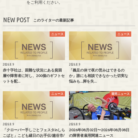
をご利用ください。
NEW POST
このライターの最新記事
ニュース
ニュース
2026.8.9
2026.8.9
赤十字社は、困難な状況にある貧困
「義足の体で夜の営みはできるの
層や障害者に対し、200個のギフトセ
か」誰にも相談できなかった切実な
ットを配…
悩みも…脚を失…
ニュース
週間ニュース
2026.8.9
2026.8.9
「クローバー手しごとフェスタinしら
2026年08月02日〜2026年08月08日
こばと」こども縁日のお手伝/越谷市/
の障害者雇用関連ニュース