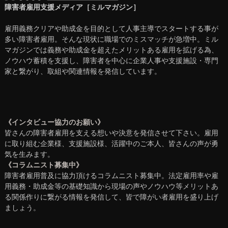
障害者雇用支援メディア［ミルマガジン］
雇用義務クリアや助成金を目的として人事主導でスタートする事が
多い障害者雇用。そんな現状に職場でのミスマッチが急増中。ミル
マガジンでは義務や助成金を超えたメリットある雇用を拡げる為、
ノウハウ蓄積を支援し、障害者を中心に企業人事や支援施設・専門
家と繋がり、取組や関連情報を発信しています。
《インタビュー協力のお願い》
皆さんの障害者雇用を支える想いや決意を発信させて下さい。雇用
に取り組む企業様、支援施設様、活躍中のご本人、皆さんの声が勇
気を生みます。
《コラムニスト募集中》
障害者雇用普及に協力頂けるコラムニスト募集中。法定雇用率や雇
用義務・助成金等の基礎知識から現場の声やノウハウ等メリットあ
る関係作りに繋がる情報を発信して、皆で障がい者雇用を盛り上げ
ましょう。