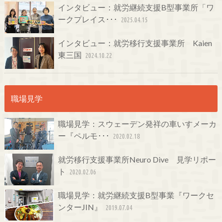
インタビュー：就労継続支援B型事業所「ワ
ークプレイス･･･
2025.04.15
インタビュー：就労移行支援事業所 Kaien
東三国
2024.10.22
職場見学
職場見学：スウェーデン発祥の車いすメーカ
ー『ペルモ･･･
2020.02.18
就労移行支援事業所Neuro Dive 見学リポー
ト
2020.02.06
職場見学：就労継続支援B型事業『ワークセ
ンターJIN』
2019.07.04