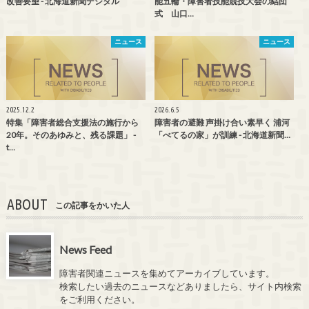
改善要望 - 北海道新聞デジタル
能五輪・障害者技能競技大会の結団
式 山口…
ニュース
ニュース
2025.12.2
2026.6.5
特集「障害者総合支援法の施行から
障害者の避難 声掛け合い素早く 浦河
20年。そのあゆみと、残る課題」 -
「べてるの家」が訓練 - 北海道新聞…
t…
ABOUT
この記事をかいた人
News Feed
障害者関連ニュースを集めてアーカイブしています。
検索したい過去のニュースなどありましたら、サイト内検索
をご利用ください。