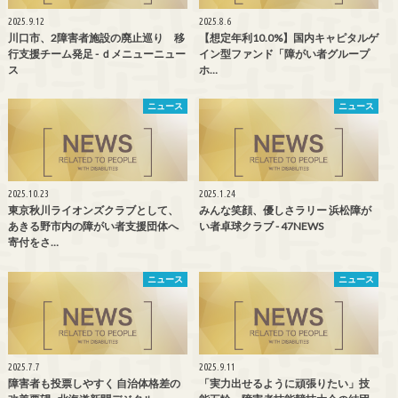
2025.9.12
2025.8.6
川口市、2障害者施設の廃止巡り 移
【想定年利10.0%】国内キャピタルゲ
行支援チーム発足 - ｄメニューニュー
イン型ファンド「障がい者グループ
ス
ホ…
ニュース
ニュース
2025.10.23
2025.1.24
東京秋川ライオンズクラブとして、
みんな笑顔、優しさラリー 浜松障が
あきる野市内の障がい者支援団体へ
い者卓球クラブ - 47NEWS
寄付をさ…
ニュース
ニュース
2025.7.7
2025.9.11
障害者も投票しやすく 自治体格差の
「実力出せるように頑張りたい」技