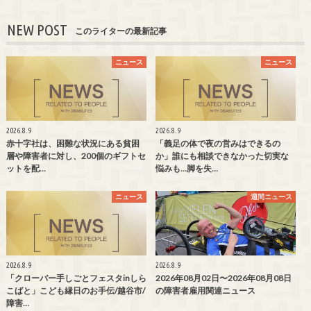
NEW POST
このライターの最新記事
ニュース
ニュース
2026.8.9
2026.8.9
赤十字社は、困難な状況にある貧困
「義足の体で夜の営みはできるの
層や障害者に対し、200個のギフトセ
か」誰にも相談できなかった切実な
ットを配…
悩みも…脚を失…
ニュース
週間ニュース
2026.8.9
2026.8.9
「クローバー手しごとフェスタinしら
2026年08月02日〜2026年08月08日
こばと」こども縁日のお手伝/越谷市/
の障害者雇用関連ニュース
障害…