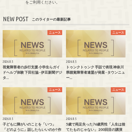
をご利用ください。
NEW POST
このライターの最新記事
ニュース
ニュース
2026.8.5
2026.8.5
視覚障害者の歩行支援 小学生らガイ
トゥンクトゥンク 手話で表現 神奈川
ドヘルプ体験 下田社協 - 伊豆新聞デジ
県聴覚障害者連盟が発案 - タウンニュ
タ…
ー…
ニュース
ニュース
2026.8.5
2026.8.5
子どもに障がいのことを「いつ」
5歳で両足失った76歳男性「人生は捨
「どのように」話したらいいのか? 作
てたものじゃない」 200回目の講演