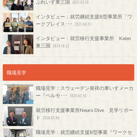
ぷれいす東三国
2025.05.20
インタビュー：就労継続支援B型事業所「ワ
ークプレイス･･･
2025.04.15
インタビュー：就労移行支援事業所 Kaien
東三国
2024.10.22
職場見学
職場見学：スウェーデン発祥の車いすメーカ
ー『ペルモ･･･
2020.02.18
就労移行支援事業所Neuro Dive 見学リポー
ト
2020.02.06
職場見学：就労継続支援B型事業『ワークセ