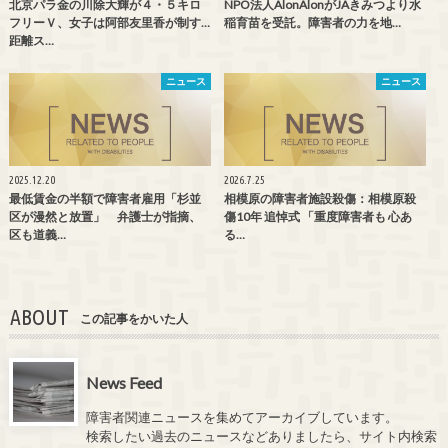
北京パラ金の川除大輝が４・５キロ
NPO法人AlonAlonがJAきみつより水
フリーＶ、女子は阿部友里香が制す…
稲育苗を受託。障害者の力を地…
距離ス…
ニュース
ニュース
2025.12.20
2026.7.25
最低賃金の半額で障害者雇用「杉並
相模原の障害者施設殺傷：相模原殺
区が漫然と放置」 弁護士が指摘、
傷10年 追悼式 「重度障害者も 心あ
区も道義…
る…
ABOUT
この記事をかいた人
News Feed
障害者関連ニュースを集めてアーカイブしています。
検索したい過去のニュースなどありましたら、サイト内検索