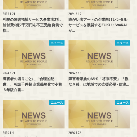
2026.1.21
2024.6.19
札幌の障害福祉サービス事業者2社、
障がい者アートの企業向けレンタル
給付費6億7千万円を不正受給 偽装で
サービスを展開するFUKU・WARAI
指…
が…
ニュース
ニュース
2024.6.21
2026.2.10
障害者の困りごとに「合理的配
障害者家族の85％「将来不安」 「親
慮」、相談千件超 企業義務化で令和
なき後」は地域での支援必要 - 信濃…
６年版白書…
ニュース
ニュース
2025.1.4
2026.4.22