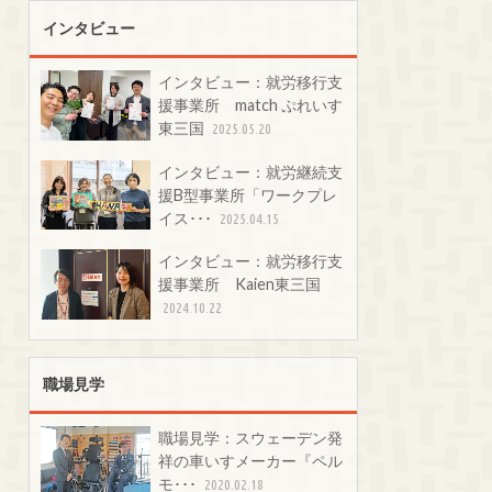
インタビュー
インタビュー：就労移行支
援事業所 match ぷれいす
東三国
2025.05.20
インタビュー：就労継続支
援B型事業所「ワークプレ
イス･･･
2025.04.15
インタビュー：就労移行支
援事業所 Kaien東三国
2024.10.22
職場見学
職場見学：スウェーデン発
祥の車いすメーカー『ペル
モ･･･
2020.02.18