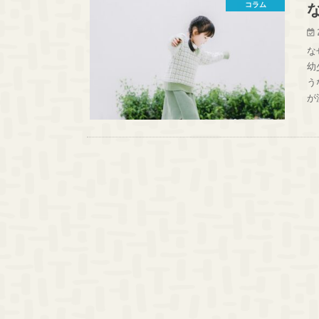
コラム
な
幼
う
が