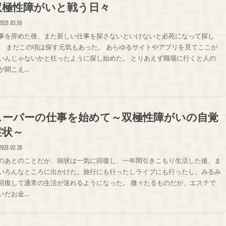
双極性障がいと戦う日々
2023.05.30
事を辞めた後、また新しい仕事を探さないといけないと必死になって探し
。 まだこの頃は探す元気もあった。 あらゆるサイトやアプリを見てここが
いんじゃないかと狂ったように探し始めた。 とりあえず職場に行くと人の
が聞こえ…
スーパーの仕事を始めて～双極性障がいの自覚
症状～
2023.02.28
のあとのことだが、病状は一気に回復し、一年間引きこもり生活した後、ま
いろんなところに出かけた。旅行にも行ったしライブにも行ったし、みるみ
回復して通常の生活が送れるようになった。 微々たるものだが、エステで
いだお金…