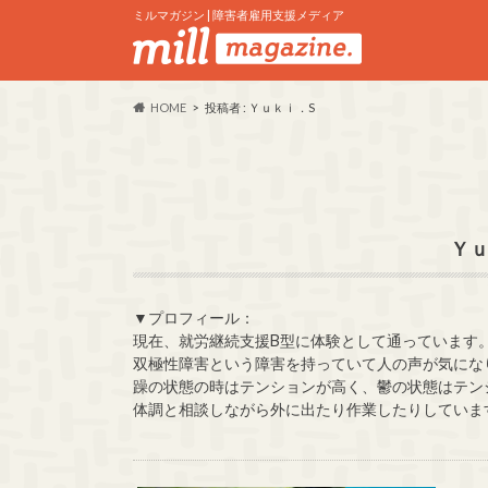
ミルマガジン | 障害者雇用支援メディア
HOME
投稿者 : Ｙｕｋｉ．S
Ｙｕ
▼プロフィール：
現在、就労継続支援B型に体験として通っています
双極性障害という障害を持っていて人の声が気にな
躁の状態の時はテンションが高く、鬱の状態はテン
体調と相談しながら外に出たり作業したりしていま