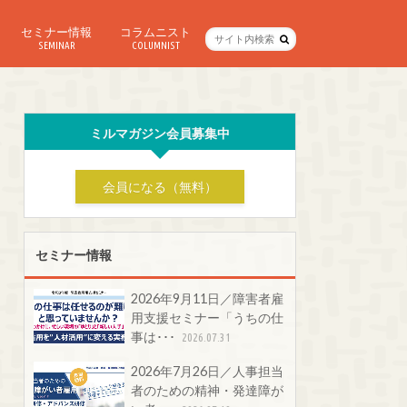
セミナー情報
コラムニスト
SEMINAR
COLUMNIST
ミルマガジン会員募集中
会員になる（無料）
セミナー情報
2026年9月11日／障害者雇
用支援セミナー「うちの仕
事は･･･
2026.07.31
2026年7月26日／人事担当
者のための精神・発達障が