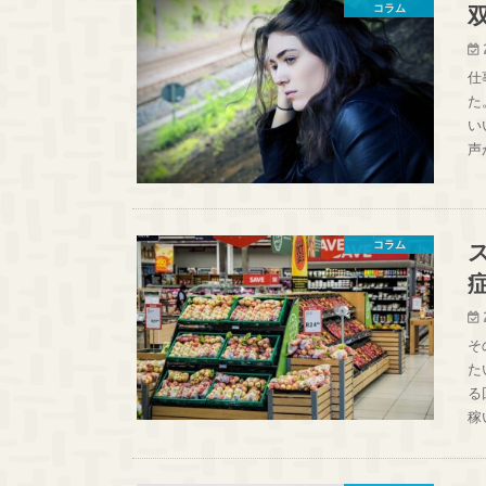
コラム
仕
た
い
声
コラム
そ
た
る
稼