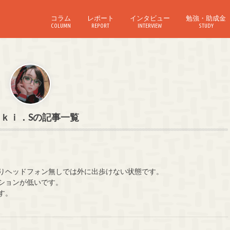
コラム
レポート
インタビュー
勉強・助成金
COLUMN
REPORT
INTERVIEW
STUDY
ｋｉ．S
。
りヘッドフォン無しでは外に出歩けない状態です。
ションが低いです。
す。