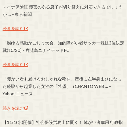
マイナ保険証 障害のある息子が切り替えに対応できるでしょう
か … – 東京新聞
続きを読む
「燃ゆる感動かごしま大会」知的障がい者サッカー競技3位決定
戦(10/30) – 鹿児島ユナイテッドFC
続きを読む
「障がい者も履けるおしゃれな靴を」産後に左半身まひになっ
た経験から起業した女性の「希望」（CHANTO WEB … –
Yahoo!ニュース
続きを読む
【11/1(水)開催】社会保険労務士に聞く！ 障がい者雇用 行政指