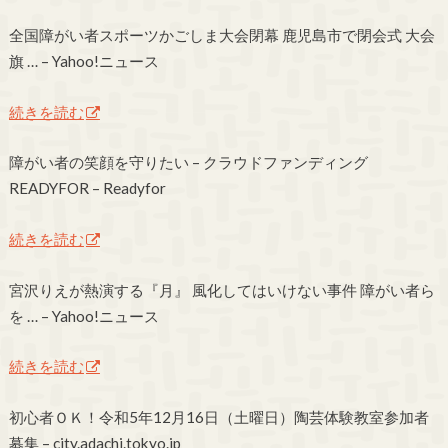
全国障がい者スポーツかごしま大会閉幕 鹿児島市で閉会式 大会
旗 … – Yahoo!ニュース
続きを読む
障がい者の笑顔を守りたい – クラウドファンディング
READYFOR – Readyfor
続きを読む
宮沢りえが熱演する『月』 風化してはいけない事件 障がい者ら
を … – Yahoo!ニュース
続きを読む
初心者ＯＫ！令和5年12月16日（土曜日）陶芸体験教室参加者
募集 – city.adachi.tokyo.jp