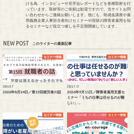
ける為、インタビューや見学会レポートなどを各種取材を行
っています。取材等のご依頼は歓迎ですので、当サイトお問
い合わせからご連絡お願いします。他にも、助成金講座や雇
用義務企業人事担当者向けセミナーや現状の障害者雇用を知
るセミナーなど役立つ催しを不定期開催しています。
NEW POST
このライターの最新記事
セミナー情報
セミナー情報
2026.8.7
2026.7.31
2026年8月24日／第15回就労者の話
2026年9月11日／障害者雇用支援セ
ミナー「うちの仕事は任せるのが難
しい」…
セミナー情報
セミナー情報