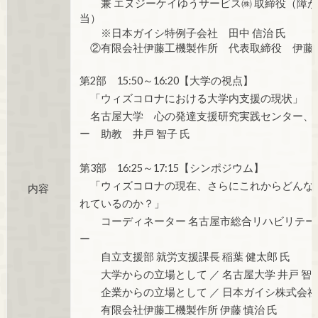
兼 エヌジーケイゆうサービス㈱ 取締役（障が
当）
※日本ガイシ特例子会社 田中 信治 氏
②有限会社伊藤工機製作所 代表取締役 伊藤 
第2部 15:50～16:20【大学の視点】
「ウィズコロナにおける大学内支援の現状」
名古屋大学 心の発達支援研究実践センター、
ー 助教 井戸 智子 氏
第3部 16:25～17:15【シンポジウム】
「ウィズコロナの現在、さらにこれからどんな
内容
れているのか？」
コーディネーター 名古屋市総合リハビリテー
ー
自立支援部 就労支援課長 稲葉 健太郎 氏
大学からの立場として ／ 名古屋大学 井戸 智子
企業からの立場として ／ 日本ガイシ株式会社 田
有限会社伊藤工機製作所 伊藤 慎治 氏