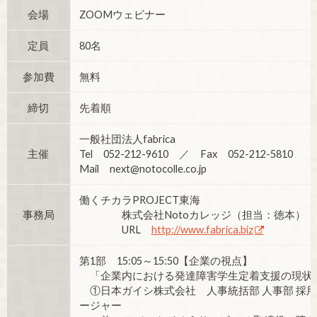
会場
ZOOMウェビナー
定員
80名
参加費
無料
締切
先着順
一般社団法人fabrica
主催
Tel 052-212-9610 ／ Fax 052-212-5810
Mail next@notocolle.co.jp
働くチカラPROJECT東海
事務局
株式会社Notoカレッジ（担当：徳本）
URL
http://www.fabrica.biz
第1部 15:05～15:50【企業の視点】
「企業内における発達障害学生定着支援の現状
①日本ガイシ株式会社 人事統括部 人事部 採用
ージャー