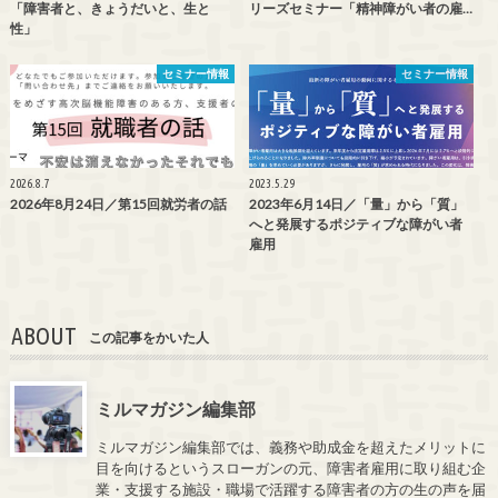
「障害者と、きょうだいと、生と
リーズセミナー「精神障がい者の雇…
性」
セミナー情報
セミナー情報
2026.8.7
2023.5.29
2026年8月24日／第15回就労者の話
2023年6月14日／「量」から「質」
へと発展するポジティブな障がい者
雇用
ABOUT
この記事をかいた人
ミルマガジン編集部
ミルマガジン編集部では、義務や助成金を超えたメリットに
目を向けるというスローガンの元、障害者雇用に取り組む企
業・支援する施設・職場で活躍する障害者の方の生の声を届