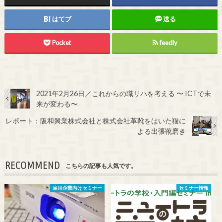
はてブ
送る
Pocket
feedly
2021年2月26日／これからの職リハを考える 〜 ICTで未
来が変わる〜
レポート：阪和興業株式会社と株式会社革靴をはいた猫に
よる出張靴磨き
RECOMMEND
こちらの記事も人気です。
雇用企業向けセミナー
セミナー情報