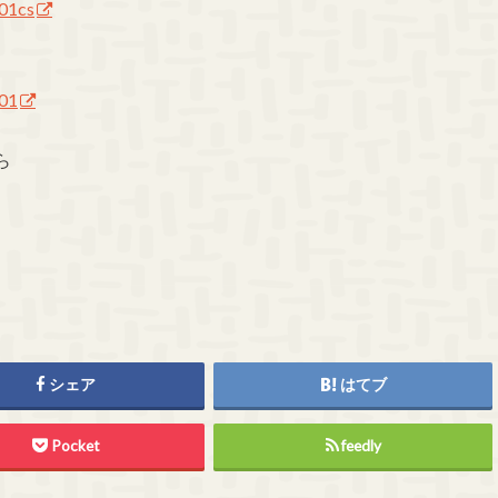
201cs
201
ら
シェア
はてブ
Pocket
feedly