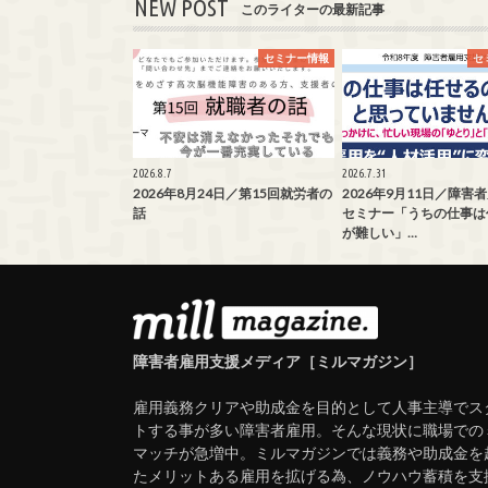
NEW POST
このライターの最新記事
セミナー情報
セ
2026.8.7
2026.7.31
2026年8月24日／第15回就労者の
2026年9月11日／障害
話
セミナー「うちの仕事は
が難しい」…
障害者雇用支援メディア［ミルマガジン］
雇用義務クリアや助成金を目的として人事主導でス
トする事が多い障害者雇用。そんな現状に職場での
マッチが急増中。ミルマガジンでは義務や助成金を
たメリットある雇用を拡げる為、ノウハウ蓄積を支