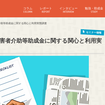
コラム
レポート
インタビュー
勉強・助成金
COLUMN
REPORT
INTERVIEW
STUDY
害者介助等助成金に関する関心と利用実態調査
セミナー情報
】障害者介助等助成金に関する関心と利用実