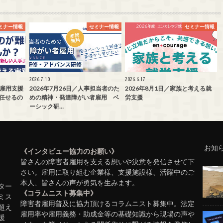
ミナー情報
セミナー情報
セミナー情報
2026.7.10
2026.6.17
者雇用支援
2026年7月26日／人事担当者のた
2026年8月1日／家族と考える就
任せるの
めの精神・発達障がい者雇用 ベ
労支援
ーシック研…
お知
《インタビュー協力のお願い》
皆さんの障害者雇用を支える想いや決意を発信させて下
さい。雇用に取り組む企業様、支援施設様、活躍中のご
本人、皆さんの声が勇気を生みます。
ター
《コラムニスト募集中》
ミス
障害者雇用普及に協力頂けるコラムニスト募集中。法定
超え
雇用率や雇用義務・助成金等の基礎知識から現場の声や
援