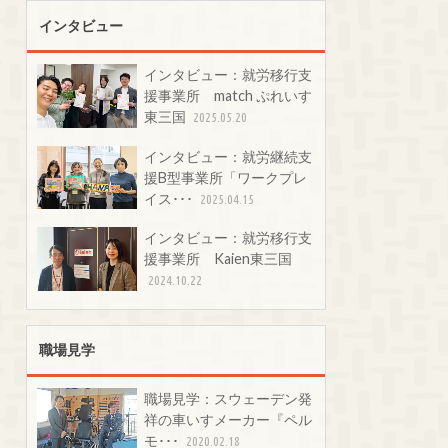
インタビュー
インタビュー：就労移行支
援事業所 match ぷれいす
東三国
2025.05.20
インタビュー：就労継続支
援B型事業所「ワークプレ
イス･･･
2025.04.15
インタビュー：就労移行支
援事業所 Kaien東三国
2024.10.22
職場見学
職場見学：スウェーデン発
祥の車いすメーカー『ペル
モ･･･
2020.02.18