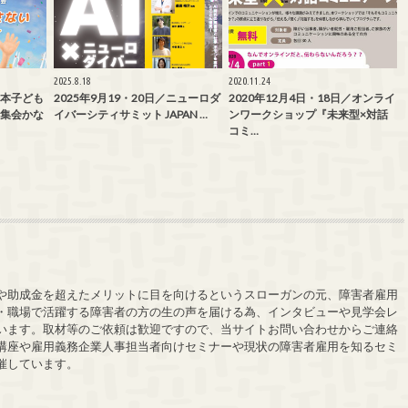
2025.8.18
2020.11.24
／日本子ども
2025年9月19・20日／ニューロダ
2020年12月4日・18日／オンライ
術集会かな
イバーシティサミット JAPAN …
ンワークショップ『未来型×対話
コミ…
や助成金を超えたメリットに目を向けるというスローガンの元、障害者雇用
・職場で活躍する障害者の方の生の声を届ける為、インタビューや見学会レ
います。取材等のご依頼は歓迎ですので、当サイトお問い合わせからご連絡
講座や雇用義務企業人事担当者向けセミナーや現状の障害者雇用を知るセミ
催しています。