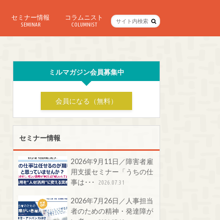
セミナー情報
コラムニスト
SEMINAR
COLUMNIST
ミルマガジン会員募集中
会員になる（無料）
セミナー情報
2026年9月11日／障害者雇
用支援セミナー「うちの仕
事は･･･
2026.07.31
2026年7月26日／人事担当
者のための精神・発達障が