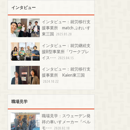
インタビュー
インタビュー：就労移行支
援事業所 match ぷれいす
東三国
2025.05.20
インタビュー：就労継続支
援B型事業所「ワークプレ
イス･･･
2025.04.15
インタビュー：就労移行支
援事業所 Kaien東三国
2024.10.22
職場見学
職場見学：スウェーデン発
祥の車いすメーカー『ペル
モ･･･
2020.02.18