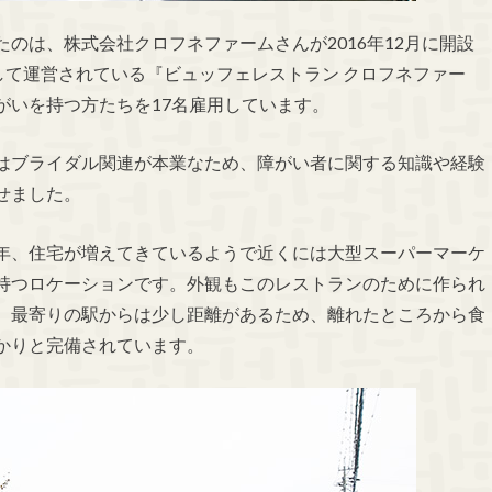
たのは、株式会社クロフネファームさんが
2016
年
12
月に開設
して運営されている『ビュッフェレストラン クロフネファー
がいを持つ方たちを
17
名雇用しています。
はブライダル関連が本業なため、障がい者に関する知識や経験
せました。
年、住宅が増えてきているようで近くには大型スーパーマーケ
持つロケーションです。外観もこのレストランのために作られ
。最寄りの駅からは少し距離があるため、離れたところから食
かりと完備されています。