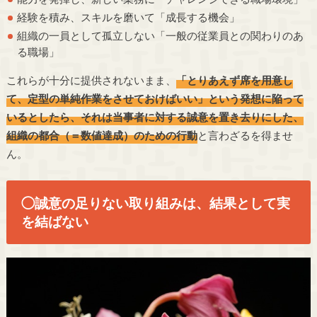
経験を積み、スキルを磨いて「成長する機会」
組織の一員として孤立しない「一般の従業員との関わりのあ
る職場」
これらが十分に提供されないまま、
「とりあえず席を用意し
て、定型の単純作業をさせておけばいい」という発想に陥って
いるとしたら、それは当事者に対する誠意を置き去りにした、
組織の都合（＝数値達成）のための行動
と言わざるを得ませ
ん。
◯誠意の足りない取り組みは、結果として実
を結ばない