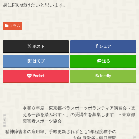
身に問い続けたいと思います。
コラム
ポスト
シェア
はてブ
送る
Pocket
feedly
令和８年度「東京都パラスポーツボランティア講習会～支
える一歩を踏み出す～」の受講生を募集します！ - 東京都
障害者スポーツ協会
精神障害者の雇用率、手帳更新されずとも1年程度猶予の
方向 厚労省 - 朝日新聞