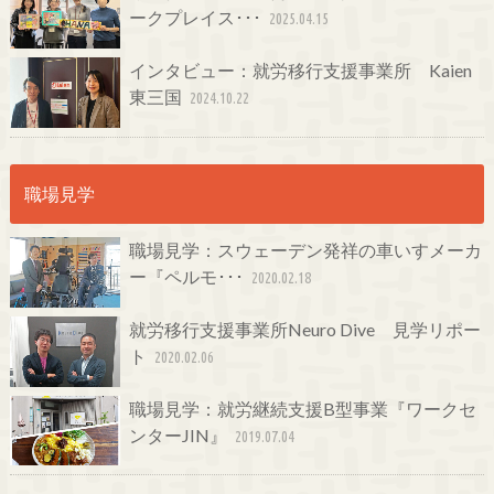
ークプレイス･･･
2025.04.15
インタビュー：就労移行支援事業所 Kaien
東三国
2024.10.22
職場見学
職場見学：スウェーデン発祥の車いすメーカ
ー『ペルモ･･･
2020.02.18
就労移行支援事業所Neuro Dive 見学リポー
ト
2020.02.06
職場見学：就労継続支援B型事業『ワークセ
ンターJIN』
2019.07.04