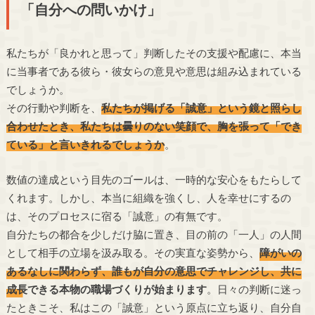
「自分への問いかけ」
私たちが「良かれと思って」判断したその支援や配慮に、本当
に当事者である彼ら・彼女らの意見や意思は組み込まれている
でしょうか。
その行動や判断を、
私たちが掲げる「誠意」という鏡と照らし
合わせたとき、私たちは曇りのない笑顔で、胸を張って「でき
ている」と言いきれるでしょうか
。
数値の達成という目先のゴールは、一時的な安心をもたらして
くれます。しかし、本当に組織を強くし、人を幸せにするの
は、そのプロセスに宿る「誠意」の有無です。
自分たちの都合を少しだけ脇に置き、目の前の「一人」の人間
として相手の立場を汲み取る。その実直な姿勢から、
障がいの
あるなしに関わらず、誰もが自分の意思でチャレンジし、共に
成長できる本物の職場づくりが始まります
。日々の判断に迷っ
たときこそ、私はこの「誠意」という原点に立ち返り、自分自