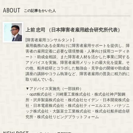
ABOUT
この記事をかいた人
上前 忠司 （日本障害者雇用総合研究所代表）
[障害者雇用コンサルタント]
雇用義務のある企業向けに障害者雇用サポートを提供し、障
害者の雇用定着に必要な環境整備・人事向け採用コーディネ
ート・助成金相談、また障害者人材を活かした事業に関する
アドバイスを実施。障害者雇用メリットの最大化を提案。そ
の他、船井総研とコラボした勉強会・見学会の開催や助成金
講座の講師やコラム執筆など、障害者雇用の普及に精力的に
取り組んでいる。
▼アドバイス実施先（一部抜粋）
・opzt株式会社・川崎重工業株式会社・株式会社神戸製鋼
所・沢井製薬株式会社・株式会社セイデン・日本開発株式会
社・日本電産株式会社・株式会社ティーエルエス・パナソニ
ック株式会社・大阪富士工業株式会社・株式会社船井総合研
究所・株式会社リビングプラットフォーム