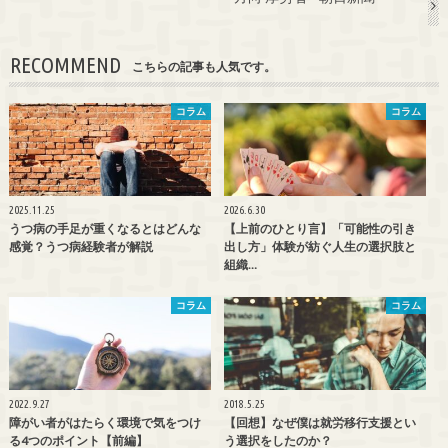
RECOMMEND
こちらの記事も人気です。
コラム
コラム
2025.11.25
2026.6.30
うつ病の手足が重くなるとはどんな
【上前のひとり言】「可能性の引き
感覚？うつ病経験者が解説
出し方」体験が紡ぐ人生の選択肢と
組織…
コラム
コラム
2022.9.27
2018.5.25
障がい者がはたらく環境で気をつけ
【回想】なぜ僕は就労移行支援とい
る4つのポイント【前編】
う選択をしたのか？