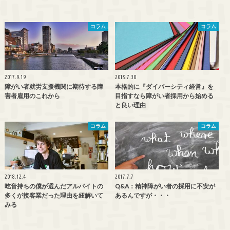
コラム
コラム
2017.9.19
2019.7.30
障がい者就労支援機関に期待する障
本格的に『ダイバーシティ経営』を
害者雇用のこれから
目指すなら障がい者採用から始める
と良い理由
コラム
コラム
2018.12.4
2017.7.7
吃音持ちの僕が選んだアルバイトの
Q&A：精神障がい者の採用に不安が
多くが接客業だった理由を紐解いて
あるんですが・・・
みる