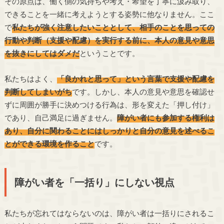
その原点は、働く側の気持ちや考え・希望を丁寧に汲み取り、
できることを一緒に考えようとする姿勢に他なりません。ここ
で
私たちが強く注意したいこととして、相手のことを思っての
行動や判断（支援や配慮）を実行する前に、本人の意見や意思
を抜きにしてはダメだ
ということです。
私たちはよく、
「良かれと思って」という言葉で支援や配慮を
判断してしまいがち
です。しかし、本人の意見や意思を確認せ
ずに周囲が勝手に決めつける行為は、形を変えた「押し付け」
であり、自己満足に過ぎません。
障がい者にも参加する権利は
あり、自分に関わることにはしっかりと自分の意見を述べるこ
とができる環境を作ること
です。
障がい者を「一括り」にしない視点
私たちが忘れてはならないのは、障がい者は一括りにされるこ