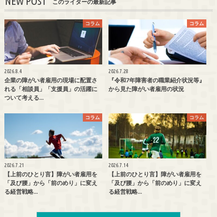
NEW POST
このライターの最新記事
コラム
コラム
2026.8.4
2026.7.28
企業の障がい者雇用の現場に配置さ
『令和7年障害者の職業紹介状況等』
れる「相談員」「支援員」の活躍に
から見た障がい者雇用の状況
ついて考える…
コラム
コラム
2026.7.21
2026.7.14
【上前のひとり言】障がい者雇用を
【上前のひとり言】障がい者雇用を
「及び腰」から「前のめり」に変え
「及び腰」から「前のめり」に変え
る経営戦略…
る経営戦略…