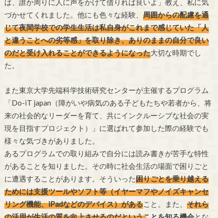
ば、誰か周りに人に声をかけて借りれば良いよ」教え、私に気
づかせてくれました。他にも色々な経験、
周囲からの配慮を通
じて夜間学校での学生生活は私自身がこれまで感じていた「人
と違うことへの劣等感」を取り除き、ありのままの自分で良い
のだと受け入れることができるようになった
大切な時期でし
た。
また東京大学先端科学技術研究センターが主催するプログラム
「Do-iT japan（障がいや病気のある子どもたちや若者から、将
来の社会的なリーダーを育て、共にインクルーシブな社会の実
現を目指すプロジェクト）」に選ばれて参加した際の経験でも
様々な気づきがありました。
あるプログラムでの取り組みで自分には読み書きが苦手な特性
があることを知りました。その時に社会生活の場面で困りごと
に遭遇することがあります。そういった
困りごとを乗り越える
ためには支援ツールやソフト等（イヤーマフやノイズキャンセ
リング機能、iPadなどのデバイス）がある
こと。また、
それら
の活用が生活の質を向上させるのだということを知る機会
とな