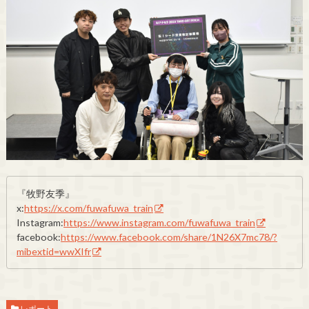
『牧野友季』
x:
https://x.com/fuwafuwa_train
Instagram:
https://www.instagram.com/fuwafuwa_train
facebook:
https://www.facebook.com/share/1N26X7mc78/?
mibextid=wwXIfr
レポート