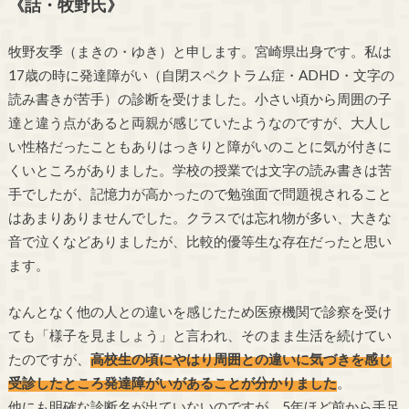
《話・牧野氏》
牧野友季（まきの・ゆき）と申します。宮崎県出身です。私は
17歳の時に発達障がい（自閉スペクトラム症・ADHD・文字の
読み書きが苦手）の診断を受けました。小さい頃から周囲の子
達と違う点があると両親が感じていたようなのですが、大人し
い性格だったこともありはっきりと障がいのことに気が付きに
くいところがありました。学校の授業では文字の読み書きは苦
手でしたが、記憶力が高かったので勉強面で問題視されること
はあまりありませんでした。クラスでは忘れ物が多い、大きな
音で泣くなどありましたが、比較的優等生な存在だったと思い
ます。
なんとなく他の人との違いを感じたため医療機関で診察を受け
ても「様子を見ましょう」と言われ、そのまま生活を続けてい
たのですが、
高校生の頃にやはり周囲との違いに気づきを感じ
受診したところ発達障がいがあることが分かりました
。
他にも明確な診断名が出ていないのですが、5年ほど前から手足