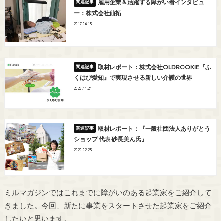
雇用企業＆活躍する障がい者インタビュ
ー：株式会社仙拓
2017.06.15
取材レポート：株式会社OLDROOKIE『ふ
くはぴ愛知』で実現させる新しい介護の世界
2023.11.21
取材レポート：『一般社団法人ありがとう
ショップ 代表 砂長美ん氏』
2020.02.25
ミルマガジンではこれまでに障がいのある起業家をご紹介して
きました。今回、新たに事業をスタートさせた起業家をご紹介
したいと思います。