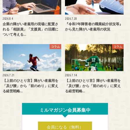
2026.8.4
2026.7.28
企業の障がい者雇用の現場に配置さ
『令和7年障害者の職業紹介状況等』
れる「相談員」「支援員」の活躍に
から見た障がい者雇用の状況
ついて考える…
コラム
コラム
2026.7.21
2026.7.14
【上前のひとり言】障がい者雇用を
【上前のひとり言】障がい者雇用を
「及び腰」から「前のめり」に変え
「及び腰」から「前のめり」に変え
る経営戦略…
る経営戦略…
ミルマガジン会員募集中
会員になる（無料）