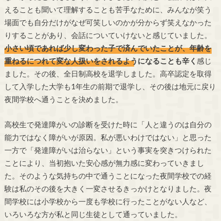
えることも聞いて理解することも苦手なために、みんなが笑う
場面でも自分だけがなぜ可笑しいのかが分からず笑えなかった
りすることがあり、会話についていけないと感じていました。
小さい頃であれば少し変わった子で済んでいたことが、年齢を
重ねるにつれて変な人扱いをされるようになることも辛く
感じ
ました。その後、全日制高校を退学しました。高卒認定を取得
して入学した大学も1年生の前期で退学し、その後は地元に戻り
夜間学校へ通うことを決めました。
高校生で発達障がいの診断を受けた時に「人と違うのは自分の
能力ではなく障がいが原因。私が悪いわけではない」と思った
一方で「発達障がいは治らない」という事実を突きつけられた
ことにより、当初抱いた安心感が無力感に変わっていきまし
た。そのような気持ちの中で通うことになった夜間学校での経
験は私のその後を大きく一変させるきっかけとなりました。夜
間学校には小学校から一度も学校に行ったことがない人など、
いろいろな方が私と同じ生徒として通っていました。