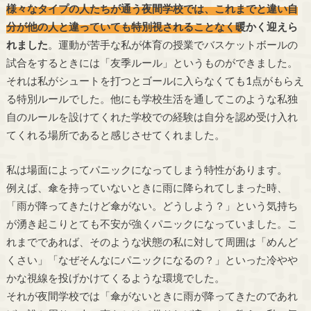
様々なタイプの人たちが通う夜間学校では、これまでと違い自
分が他の人と違っていても特別視されることなく暖かく迎えら
れました
。運動が苦手な私が体育の授業でバスケットボールの
試合をするときには「友季ルール」というものができました。
それは私がシュートを打つとゴールに入らなくても1点がもらえ
る特別ルールでした。他にも学校生活を通してこのような私独
自のルールを設けてくれた学校での経験は自分を認め受け入れ
てくれる場所であると感じさせてくれました。
私は場面によってパニックになってしまう特性があります。
例えば、傘を持っていないときに雨に降られてしまった時、
「雨が降ってきたけど傘がない。どうしよう？」という気持ち
が湧き起こりとても不安が強くパニックになっていました。こ
れまでであれば、そのような状態の私に対して周囲は「めんど
くさい」「なぜそんなにパニックになるの？」といった冷やや
かな視線を投げかけてくるような環境でした。
それが夜間学校では「傘がないときに雨が降ってきたのであれ