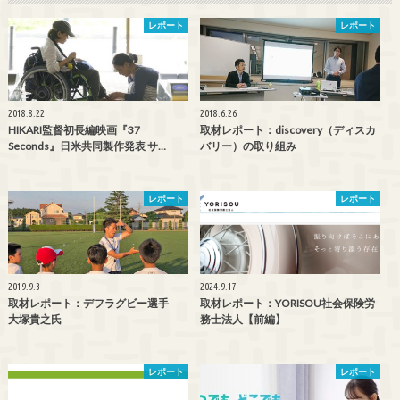
レポート
レポート
2018.8.22
2018.6.26
HIKARI監督初長編映画『37
取材レポート：discovery（ディスカ
Seconds』日米共同製作発表 サ…
バリー）の取り組み
レポート
レポート
2019.9.3
2024.9.17
取材レポート：デフラグビー選手
取材レポート：YORISOU社会保険労
大塚貴之氏
務士法人【前編】
レポート
レポート