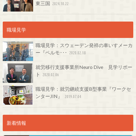
東三国
2024.10.22
職場見学
職場見学：スウェーデン発祥の車いすメーカ
ー『ペルモ･･･
2020.02.18
就労移行支援事業所Neuro Dive 見学リポー
ト
2020.02.06
職場見学：就労継続支援B型事業『ワークセ
ンターJIN』
2019.07.04
新着情報