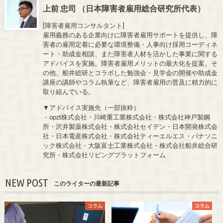
上前 忠司 （日本障害者雇用総合研究所代表）
[障害者雇用コンサルタント]
雇用義務のある企業向けに障害者雇用サポートを提供し、障
害者の雇用定着に必要な環境整備・人事向け採用コーディネ
ート・助成金相談、また障害者人材を活かした事業に関する
アドバイスを実施。障害者雇用メリットの最大化を提案。そ
の他、船井総研とコラボした勉強会・見学会の開催や助成金
講座の講師やコラム執筆など、障害者雇用の普及に精力的に
取り組んでいる。
▼アドバイス実施先（一部抜粋）
・opzt株式会社・川崎重工業株式会社・株式会社神戸製鋼
所・沢井製薬株式会社・株式会社セイデン・日本開発株式会
社・日本電産株式会社・株式会社ティーエルエス・パナソニ
ック株式会社・大阪富士工業株式会社・株式会社船井総合研
究所・株式会社リビングプラットフォーム
NEW POST
このライターの最新記事
コラム
コラム