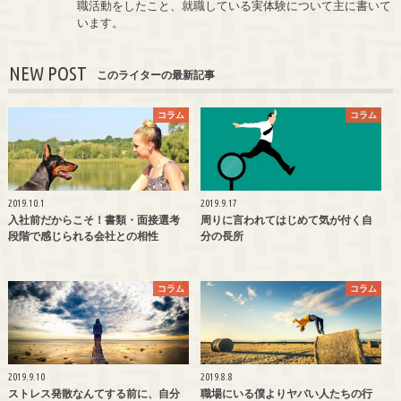
職活動をしたこと、就職している実体験について主に書いて
います。
NEW POST
このライターの最新記事
コラム
コラム
2019.10.1
2019.9.17
入社前だからこそ！書類・面接選考
周りに言われてはじめて気が付く自
段階で感じられる会社との相性
分の長所
コラム
コラム
2019.9.10
2019.8.8
ストレス発散なんてする前に、自分
職場にいる僕よりヤバい人たちの行