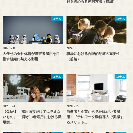
解を深める具体的方法（前編）
コラム
コラム
2017.12.8
2024.1.9
人任せの会社体質が障害者雇用を目
職場における合理的配慮の重要性
指す組織に与える影響
（前編）
コラム
コラム
2025.6.24
2020.6.25
【Q&A】「採用面接だけでは見えな
当事者と企業から見た障がい者雇
いもの」──障がい者雇用における職
用！『テレワーク勤務導入で実感す
場実…
るメリット…