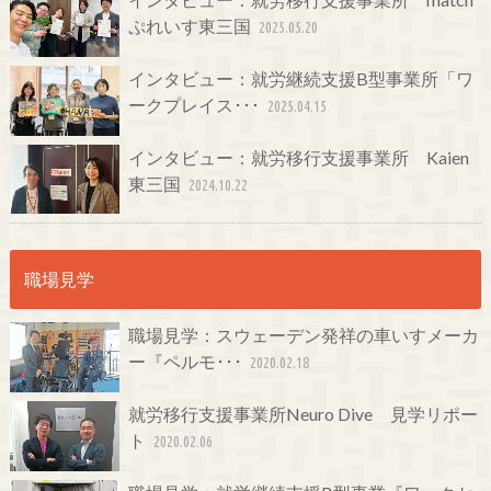
ぷれいす東三国
2025.05.20
インタビュー：就労継続支援B型事業所「ワ
ークプレイス･･･
2025.04.15
インタビュー：就労移行支援事業所 Kaien
東三国
2024.10.22
職場見学
職場見学：スウェーデン発祥の車いすメーカ
ー『ペルモ･･･
2020.02.18
就労移行支援事業所Neuro Dive 見学リポー
ト
2020.02.06