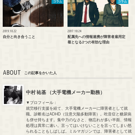
コラム
コラム
2019.10.22
2017.10.24
自分と向き合うこと
配属先への情報連携が障害者雇用定
着となる2つの有効な理由
ABOUT
この記事をかいた人
中村 祐基 （大手電機メーカー勤務）
▼プロフィール：
就労移行支援を経て、大手電機メーカーに障害者として就
職。診断名はADHD（注意欠陥多動障害）。吃音症と糖尿病
も併せ持ちます。集中力のなさと、物忘れが多い半面、情報
処理は異常に速い。言ってはいけないことを言ってしまい怒
られることもしばしば。ミルマガジンでは、障害者として就