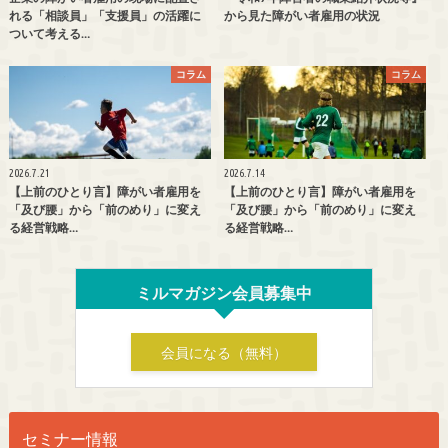
れる「相談員」「支援員」の活躍に
から見た障がい者雇用の状況
ついて考える…
コラム
コラム
2026.7.21
2026.7.14
【上前のひとり言】障がい者雇用を
【上前のひとり言】障がい者雇用を
「及び腰」から「前のめり」に変え
「及び腰」から「前のめり」に変え
る経営戦略…
る経営戦略…
ミルマガジン会員募集中
会員になる（無料）
セミナー情報