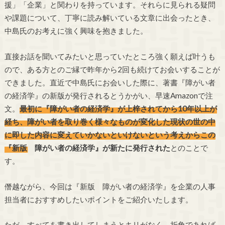
援」「企業」と関わりを持っています。それらに見られる疑問
や課題について、丁寧に読み解いている文章に出会ったとき、
中島氏のお考えに強く興味を抱きました。
直接お話を聞いてみたいと思っていたところ強く願えば叶うも
ので、ある方とのご縁で昨年から2回も続けてお会いすることが
できました。直近で中島氏にお会いした際に、著書『障がい者
の経済学』の新版が発行されるとうかがい、早速Amazonで注
文。
最初に『障がい者の経済学』が上梓されてから10年以上が
経ち、障がい者を取り巻く様々なものが変化した現状の世の中
に即した内容に変えていかないといけないという考えからこの
『新版 障がい者の経済学』が新たに発行された
とのことで
す。
僭越ながら、今回は『新版 障がい者の経済学』を企業の人事
担当者におすすめしたいポイントをご紹介いたします。
ただ、すべてを書き出してしまうとキリがなく、折角であれば