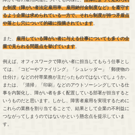
た制度（障がい者法定雇用率、雇用納付金制度など）を遵守す
るよう企業は求められている一方で、それら制度が持つ矛盾点
や落とし穴について的確に指摘されています
。
また、
雇用している障がい者に与える仕事についても多くの企
業で見られる問題点を挙げています
。
例えば、オフィスワークで障がい者に担当してもらう仕事とし
ては、「コピーやファイリング」「シュレッダー」「郵便物の
仕分け」などの付帯業務が主だったものではないでしょうか。
または、「清掃」「印刷」などのアウトソーシングしている仕
事を内製化し、障がい者を多く配置している部署が担当すると
いうものだと思います。しかし、障害者雇用を実現するために
これらの業務を割り当てることで、結果として企業の不利益に
つながってしまうのではないかという懸念点を提示していま
す。