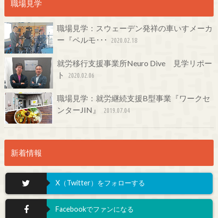
職場見学
職場見学：スウェーデン発祥の車いすメーカ
ー『ペルモ･･･
2020.02.18
就労移行支援事業所Neuro Dive 見学リポー
ト
2020.02.06
職場見学：就労継続支援B型事業『ワークセ
ンターJIN』
2019.07.04
新着情報
X（Twitter）をフォローする
Facebookでファンになる