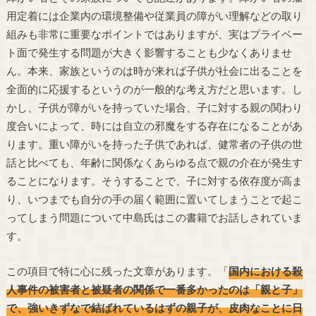
用定着には企業内の環境整備や従業員の障がい理解などの取り
組みも非常に重要なポイントではありますが、実はプライベー
ト面で発生する問題が大きく影響することも少なくありませ
ん。本来、家族というのは時が来れば子供が社会に出ることを
全面的に応援するというのが一般的な考え方だと思います。し
かし、子供が障がいを持っていた場合、子に対する親の関わり
度合いによって、時には自立の邪魔をする存在になることがあ
ります。重い障がいを持った子供であれば、健常者の子供の世
話と比べても、年齢に関係なくあらゆる点で親の介在が発生す
ることになります。そうすることで、子に対する依存度が高ま
り、いつまでも自分の手の届く範囲に置いてしまうことで起こ
ってしまう問題について中島氏はこの書籍でお話しされていま
す。
この項目で特に心に残った文章があります。「
国内における殺
人事件の被害者と被疑者の関係で一番多かったのは「親と子」
で、強いきずなで結ばれているはずの親子が、皮肉なことに日