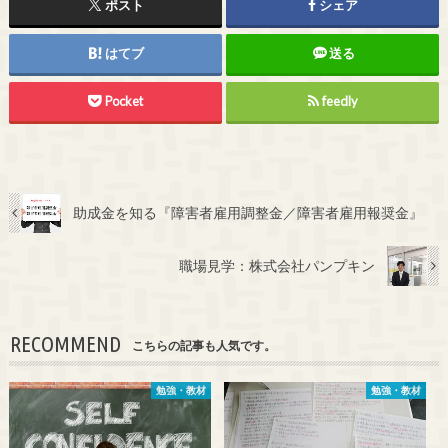
ポスト
シェア
はてブ
送る
Pocket
feedly
助成金を知る『障害者雇用調整金／障害者雇用報奨金』
職場見学：株式会社パンプキン
RECOMMEND
こちらの記事も人気です。
勉強・教材
勉強・教材