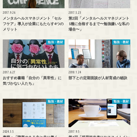
2017.9.26
2017.5.23
メンタルヘルスマネジメント「セル
第2回「メンタルヘルスマネジメント
フケア」導入が企業にもたらす4つの
1種に合格するまで〜勉強嫌いな私の
メリット
場合〜」
勉強・教材
勉強・教材
2017.6.27
2018.1.24
おすすめ書籍「自分の「異常性」に
部下との定期面談が人材育成の秘訣
気づかない人たち」
勉強・教材
勉強・教材
2024.3.5
2017.9.5