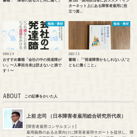
書籍：「障害のある方と共に働く」
第1回「採用担当者におススメ！イン
ターネット上にある障害者雇用に役
立つ資…
勉強・教材
勉強・教材
2018.2.9
2022.7.5
おすすめ書籍「会社の中の発達障が
書籍：「“発達障害かもしれない人”と
い」〜人事担当者は読まないと損で
ともに働くこと」
す！〜
ABOUT
この記事をかいた人
上前 忠司 （日本障害者雇用総合研究所代表）
[障害者雇用コンサルタント]
雇用義務のある企業向けに障害者雇用サポートを提供し、障