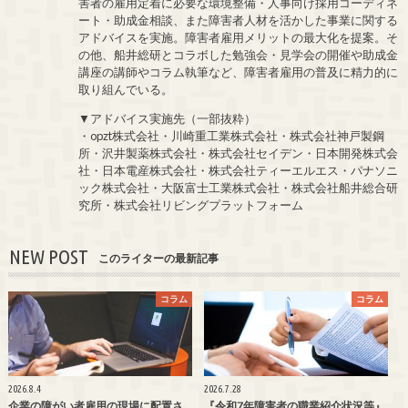
害者の雇用定着に必要な環境整備・人事向け採用コーディネ
ート・助成金相談、また障害者人材を活かした事業に関する
アドバイスを実施。障害者雇用メリットの最大化を提案。そ
の他、船井総研とコラボした勉強会・見学会の開催や助成金
講座の講師やコラム執筆など、障害者雇用の普及に精力的に
取り組んでいる。
▼アドバイス実施先（一部抜粋）
・opzt株式会社・川崎重工業株式会社・株式会社神戸製鋼
所・沢井製薬株式会社・株式会社セイデン・日本開発株式会
社・日本電産株式会社・株式会社ティーエルエス・パナソニ
ック株式会社・大阪富士工業株式会社・株式会社船井総合研
究所・株式会社リビングプラットフォーム
NEW POST
このライターの最新記事
コラム
コラム
2026.8.4
2026.7.28
企業の障がい者雇用の現場に配置さ
『令和7年障害者の職業紹介状況等』