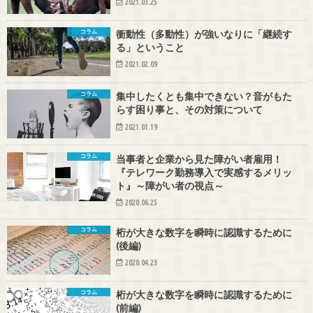
2021.03.25
コラム
衝動性（多動性）が強いなりに「継続す
る」ということ
2021.02.09
コラム
集中したくとも集中できない？音がもた
らす困り事と、その対策について
2021.01.19
コラム
当事者と企業から見た障がい者雇用！
『テレワーク勤務導入で実感するメリッ
ト』～障がい者の視点～
2020.06.25
コラム
桁が大きな数字を瞬時に認識するために
(後編)
2020.04.23
コラム
桁が大きな数字を瞬時に認識するために
(前編)