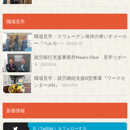
職場見学
職場見学：スウェーデン発祥の車いすメーカ
ー『ペルモ･･･
2020.02.18
就労移行支援事業所Neuro Dive 見学リポー
ト
2020.02.06
職場見学：就労継続支援B型事業『ワークセ
ンターJIN』
2019.07.04
新着情報
X（Twitter）をフォローする