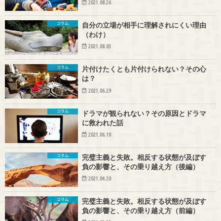
2021.08.26
コラム
自分の立場が相手に理解されにくい理由
（わけ）
2021.08.03
コラム
片付けたくとも片付けられない？その心
は？
2021.06.29
コラム
ドラマが観られない？その原因とドラマ
に救われた話
2021.06.10
コラム
完璧主義と失敗。相反する状態が及ぼす
負の影響と、その乗り越え方（後編）
2021.04.20
コラム
完璧主義と失敗。相反する状態が及ぼす
負の影響と、その乗り越え方（前編）